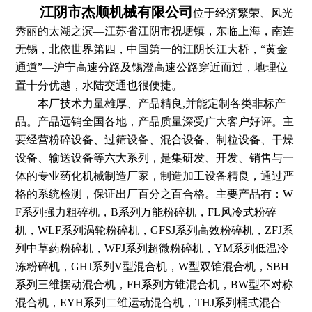
江阴市杰顺机械有限公司
位于经济繁荣、风光
秀丽的太湖之滨—江苏省江阴市祝塘镇，东临上海，南连
无锡，北依世界第四，中国第一的江阴长江大桥，“黄金
通道”—沪宁高速分路及锡澄高速公路穿近而过，地理位
置十分优越，水陆交通也很便捷。
本厂技术力量雄厚、产品精良,并能定制各类非标产
品。产品远销全国各地，产品质量深受广大客户好评。主
要经营粉碎设备、过筛设备、混合设备、制粒设备、干燥
设备、输送设备等六大系列，是集研发、开发、销售与一
体的专业药化机械制造厂家，制造加工设备精良，通过严
格的系统检测，保证出厂百分之百合格。主要产品有：W
F系列强力粗碎机，B系列万能粉碎机，FL风冷式粉碎
机，WLF系列涡轮粉碎机，GFSJ系列高效粉碎机，ZFJ系
列中草药粉碎机，WFJ系列超微粉碎机，YM系列低温冷
冻粉碎机，GHJ系列V型混合机，W型双锥混合机，SBH
系列三维摆动混合机，FH系列方锥混合机，BW型不对称
混合机，EYH系列二维运动混合机，THJ系列桶式混合